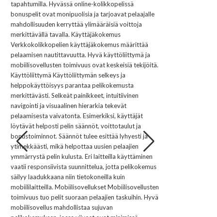
tapahtumilla. Hyvässä online-kolikkopelissä
ilmaiskierrosten voi
bonuspelit ovat monipuolisia ja tarjoavat pelaajalle
kuin voitot voi nost
mahdollisuuden kerryttää ylimääräisiä voittoja
euroa ja kierrätysva
merkittävällä tavalla. Käyttäjäkokemus
panostaa yhteensä 
Verkkokolikkopelien käyttäjäkokemus määrittää
nostettavat voittot v
pelaamisen nautittavuutta. Hyvä käyttöliittymä ja
erilaisia kierrätysva
mobiilisovellusten toimivuus ovat keskeisiä tekijöitä.
tärkeää, jotta löyt
Käyttöliittymä Käyttöliittymän selkeys ja
ehdot. Jotkut pelit 
helppokäyttöisyys parantaa pelikokemusta
tavalla kierrätysvaat
merkittävästi. Selkeät painikkeet, intuitiivinen
kolikkopelit voiva
navigointi ja visuaalinen hierarkia tekevät
kuin pöytäpelit. Voi
pelaamisesta vaivatonta. Esimerkiksi, käyttäjät
rajoitukset määritte
löytävät helposti pelin säännöt, voittotaulut ja
voi voittaa bonuksilla
bonustoiminnot. Säännöt tulee esittää lyhyesti ja
yläraja, joka on use
ytimekkäästi, mikä helpottaa uusien pelaajien
tarkoittaa, että va
ymmärrystä pelin kulusta. Eri laitteilla käyttäminen
osa menetetään. On
vaatii responsiivista suunnittelua, jotta pelikokemus
voittojen nostolle ai
säilyy laadukkaana niin tietokoneilla kuin
voittoja tietyssä aj
mobiililaitteilla. Mobiilisovellukset Mobiilisovellusten
Rajoitusten tuntemi
toimivuus tuo pelit suoraan pelaajien taskuihin. Hyvä
pettymyksiä ja varmi
mobiilisovellus mahdollistaa sujuvan
hyödyntää bonuksia 