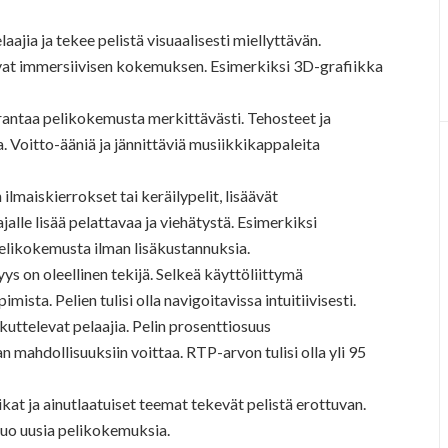
aajia ja tekee pelistä visuaalisesti miellyttävän.
ovat immersiivisen kokemuksen. Esimerkiksi 3D-grafiikka
antaa pelikokemusta merkittävästi. Tehosteet ja
. Voitto-ääniä ja jännittäviä musiikkikappaleita
ilmaiskierrokset tai keräilypelit, lisäävät
alle lisää pelattavaa ja viehätystä. Esimerkiksi
elikokemusta ilman lisäkustannuksia.
ys on oleellinen tekijä. Selkeä käyttöliittymä
mista. Pelien tulisi olla navigoitavissa intuitiivisesti.
kuttelevat pelaajia. Pelin prosenttiosuus
 mahdollisuuksiin voittaa. RTP-arvon tulisi olla yli 95
kat ja ainutlaatuiset teemat tekevät pelistä erottuvan.
 luo uusia pelikokemuksia.