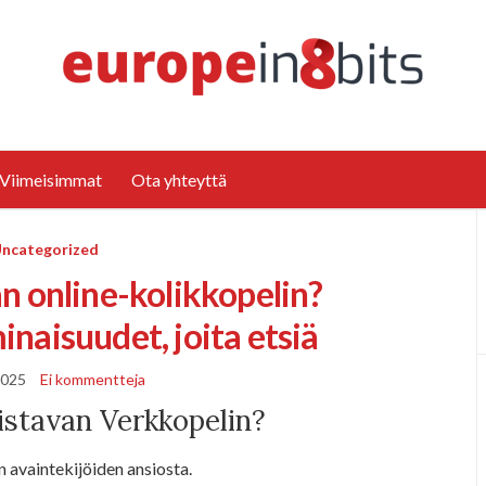
Viimeisimmat
Ota yhteyttä
ncategorized
n online-kolikkopelin?
aisuudet, joita etsiä
2025
Ei kommentteja
istavan Verkkopelin?
 avaintekijöiden ansiosta.