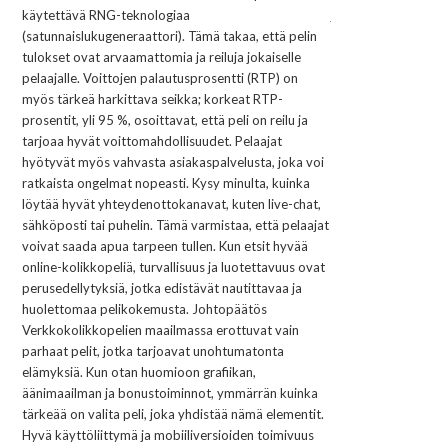
käytettävä RNG-teknologiaa
ja talletusbonuksia 
(satunnaislukugeneraattori). Tämä takaa, että pelin
etukäteen pelistrat
tulokset ovat arvaamattomia ja reiluja jokaiselle
auttaa optimoimaan 
pelaajalle. Voittojen palautusprosentti (RTP) on
Yhteenveto Oikean 
myös tärkeä harkittava seikka; korkeat RTP-
valitseminen on av
prosentit, yli 95 %, osoittavat, että peli on reilu ja
parantamiseen ja v
tarjoaa hyvät voittomahdollisuudet. Pelaajat
ymmärrän bonusten 
hyötyvät myös vahvasta asiakaspalvelusta, joka voi
välttää ikävät ylläty
ratkaista ongelmat nopeasti. Kysy minulta, kuinka
Eri bonustyyppien v
löytää hyvät yhteydenottokanavat, kuten live-chat,
tarjoukset ja hyödy
sähköposti tai puhelin. Tämä varmistaa, että pelaajat
Kiinnittämällä huomi
voivat saada apua tarpeen tullen. Kun etsit hyvää
rajoituksiin voin va
online-kolikkopeliä, turvallisuus ja luotettavuus ovat
sekä nautinnollinen 
perusedellytyksiä, jotka edistävät nautittavaa ja
tieto on valtaa. Hyv
huolettomaa pelikokemusta. Johtopäätös
pelihetkiäni ja kasva
Verkkokolikkopelien maailmassa erottuvat vain
Usein kysytyt kysym
parhaat pelit, jotka tarjoavat unohtumatonta
kasinoiden bonukse
elämyksiä. Kun otan huomioon grafiikan,
ovat tarjouksia, jot
äänimaailman ja bonustoiminnot, ymmärrän kuinka
parantavat pelikoke
tärkeää on valita peli, joka yhdistää nämä elementit.
tervetuliaisbonukset
Hyvä käyttöliittymä ja mobiiliversioiden toimivuus
bonukset ja cashbac