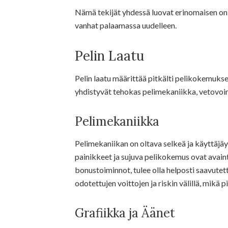
Nämä tekijät yhdessä luovat erinomaisen onli
vanhat palaamassa uudelleen.
Pelin Laatu
Pelin laatu määrittää pitkälti pelikokemuks
yhdistyvät tehokas pelimekaniikka, vetovoim
Pelimekaniikka
Pelimekaniikan on oltava selkeä ja käyttäjäy
painikkeet ja sujuva pelikokemus ovat avainte
bonustoiminnot, tulee olla helposti saavute
odotettujen voittojen ja riskin välillä, mikä
Grafiikka ja Äänet