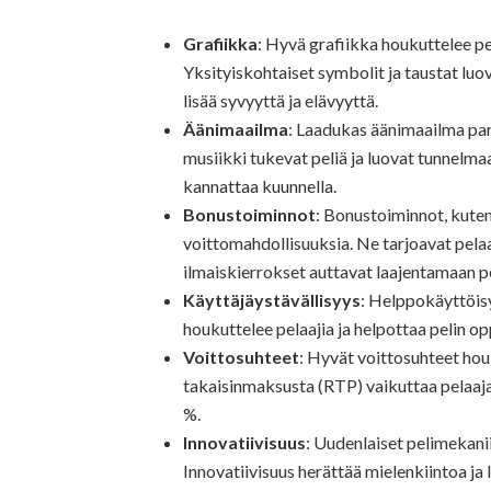
Grafiikka
: Hyvä grafiikka houkuttelee pel
Yksityiskohtaiset symbolit ja taustat lu
lisää syvyyttä ja elävyyttä.
Äänimaailma
: Laadukas äänimaailma par
musiikki tukevat peliä ja luovat tunnelmaa
kannattaa kuunnella.
Bonustoiminnot
: Bonustoiminnot, kuten 
voittomahdollisuuksia. Ne tarjoavat pelaaj
ilmaiskierrokset auttavat laajentamaan p
Käyttäjäystävällisyys
: Helppokäyttöisy
houkuttelee pelaajia ja helpottaa pelin oppi
Voittosuhteet
: Hyvät voittosuhteet hou
takaisinmaksusta (RTP) vaikuttaa pelaajan
%.
Innovatiivisuus
: Uudenlaiset pelimekanii
Innovatiivisuus herättää mielenkiintoa ja