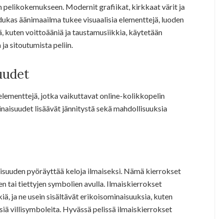
n pelikokemukseen. Modernit grafiikat, kirkkaat värit ja
dukas äänimaailma tukee visuaalisia elementtejä, luoden
kuten voittoääniä ja taustamusiikkia, käytetään
a sitoutumista peliin.
uudet
elementtejä, jotka vaikuttavat online-kolikkopelin
naisuudet lisäävät jännitystä sekä mahdollisuuksia
llisuuden pyöräyttää keloja ilmaiseksi. Nämä kierrokset
en tai tiettyjen symbolien avulla. Ilmaiskierrokset
ä, ja ne usein sisältävät erikoisominaisuuksia, kuten
isiä villisymboleita. Hyvässä pelissä ilmaiskierrokset