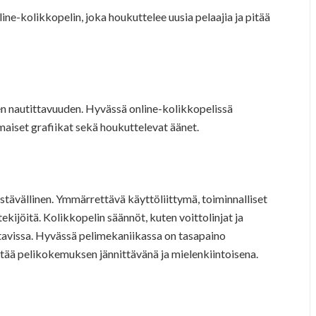
ne-kolikkopelin, joka houkuttelee uusia pelaajia ja pitää
en nautittavuuden. Hyvässä online-kolikkopelissä
aiset grafiikat sekä houkuttelevat äänet.
stävällinen. Ymmärrettävä käyttöliittymä, toiminnalliset
kijöitä. Kolikkopelin säännöt, kuten voittolinjat ja
ttavissa. Hyvässä pelimekaniikassa on tasapaino
 pitää pelikokemuksen jännittävänä ja mielenkiintoisena.