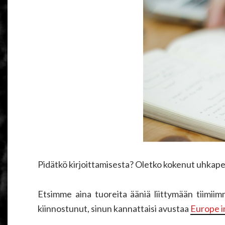
Pidätkö kirjoittamisesta? Oletko kokenut uhkapelur
Etsimme aina tuoreita ääniä liittymään tiimiim
kiinnostunut, sinun kannattaisi avustaa
Europe in