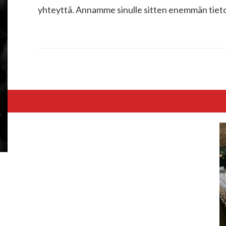
yhteyttä. Annamme sinulle sitten enemmän tietoa s